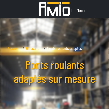
Menu
Accueil
Glossaire
Ponts roulants adaptés
Ponts roulants
adaptés sur mesure