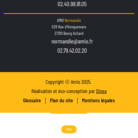
02.40.98.81.05
AMIO
Normandie
529 Rue d'Honguemare
27310 Bourg Achard
normandie@amio.fr
02.79.42.02.20
Copyright © Amio 2025.
Réalisation et éco-conception par
Dioqa
Glossaire
Plan du site
Mentions légales
FAQ