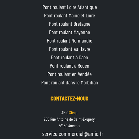
Un projet de pont roulant sur mesure ?
Pont roulant Loire Atlantique
Contactez-nous
Pont roulant Maine et Loire
Pont roulant Bretagne
Nos équipes sont à votre écoute pour vous accompagner dans votre
Pont roulant Mayenne
projet de levage industriel, qu’il s’agisse :
Pont roulant Normandie
D’une
installation neuve
,
Pont roulant au Havre
D’un
projet spécifique à fort enjeu technique
,
Pont roulant à Caen
Ou de
maintenance
sur un équipement existant.
Pont roulant à Rouen
Pont roulant en Vendée
Pont roulant dans le Morbihan
CONTACTEZ-NOUS
AMIO
Siège
285 Rue Antoine de Saint-Exupéry,
44150 Ancenis
service.commercial@amio.fr